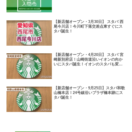
【新店舗オープン・3月30日】 スタバ 西
尾今川店！今川町下落交差点東すぐにス
タバ誕生！
【新店舗オープン・4月20日】 スタバ 宮
崎新別府店！山崎街道沿いイオンの向か
いにスタバ誕生！イオンのスタバも変わ
らず営業！
【新店舗オープン・9月25日】スタバ和歌
山橋本店！24号線沿いプラザ橋本跡にス
タバ誕生！