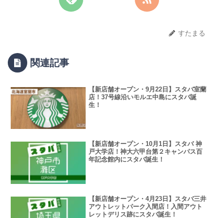
すたまる
関連記事
【新店舗オープン・9月22日】スタバ室蘭
店！37号線沿いモルエ中島にスタバ誕
生！
【新店舗オープン・10月1日】スタバ 神
戸大学店！神大六甲台第２キャンパス百
年記念館内にスタバ誕生！
【新店舗オープン・4月23日】スタバ三井
アウトレットパーク入間店！入間アウト
レットデリス跡にスタバ誕生！