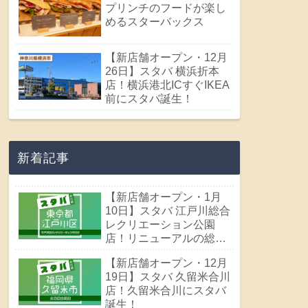
プリンチのフードが楽し
めるスターバックス
【新店舗オープン・12月
26日】スタバ 横浜折本
店！横浜港北ICすぐIKEA
前にスタバ誕生！
新着記事
【新店舗オープン・1月
10日】スタバ 江戸川総合
レクリエーション公園
店！リニューアルの総合
レクリエーション公園に
【新店舗オープン・12月
スタバ誕生！
19日】スタバ 久留米合川
店！久留米合川にスタバ
誕生！