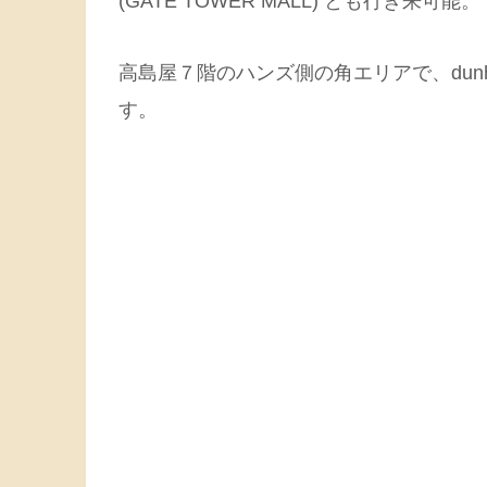
(GATE TOWER MALL) とも行き来可能。
高島屋７階のハンズ側の角エリアで、dunhill
す。